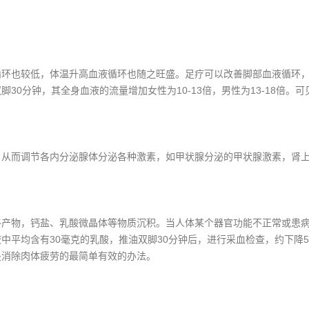
也较低，体温升高血液循环也随之旺盛。足疗可以改善脚部血液循环，
30分钟，其全身血液的流量增加女性为10-13倍，男性为13-18倍。
而调节各内分泌腺体分泌各种激素，如甲状腺分泌的甲状腺激素，肾上
物，钙盐、乳酸微晶体等物质沉积。当人体某个器官功能不正常或患病
中平均含有30毫克的乳酸，推油双脚30分钟后，进行采血检查，约下降
是消除肉体疲劳的最简单有效的办法。