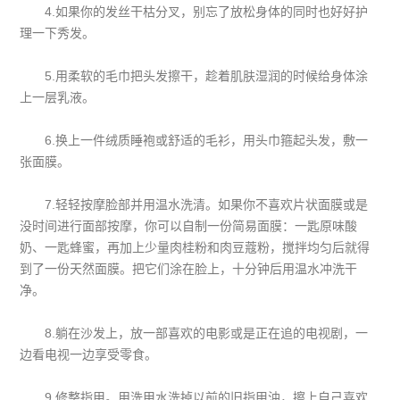
4.如果你的发丝干枯分叉，别忘了放松身体的同时也好好护
理一下秀发。
5.用柔软的毛巾把头发擦干，趁着肌肤湿润的时候给身体涂
上一层乳液。
6.换上一件绒质睡袍或舒适的毛衫，用头巾箍起头发，敷一
张面膜。
7.轻轻按摩脸部并用温水洗清。如果你不喜欢片状面膜或是
没时间进行面部按摩，你可以自制一份简易面膜：一匙原味酸
奶、一匙蜂蜜，再加上少量肉桂粉和肉豆蔻粉，搅拌均匀后就得
到了一份天然面膜。把它们涂在脸上，十分钟后用温水冲洗干
净。
8.躺在沙发上，放一部喜欢的电影或是正在追的电视剧，一
边看电视一边享受零食。
9.修整指甲。用洗甲水洗掉以前的旧指甲油，擦上自己喜欢