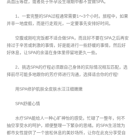
高血压等症，或者处于怀孕及生理期中都不宜做SPA。
1、一套完整的SPA过程通常需要1～3个小时。旅程中，如果
并非一地度假，而是行走观光，一定要事先安排好时间。
空腹或刚吃完饭都不适合做SPA，而且好不要在SPA之后再安
排过于辛苦或刺激的事情，好是能进行一些舒缓的事情，然后好
好休息，让SPA的余温在身体里停留地更久一些。
2、挑选SPA的疗程必须跟自己身体的实际情况相互匹配，选
择前尽可能多地跟你的芳疗师进行沟通，选择适合你的疗程!
用SPA修护肌肤全皮肤水汪汪细嫩嫩
SPA舒缓心情
水疗SPA能给人一种心旷神怡的感受。忙碌了一整年，何不
抽空享受水的呵护，顺便整理一下繁杂的思绪。的SPA生活馆为
都市女性提供了一个放松休息的美妙场所，让你在此充分享受自