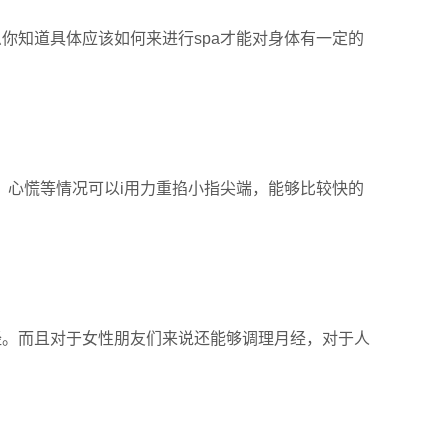
知道具体应该如何来进行spa才能对身体有一定的
心慌等情况可以i用力重掐小指尖端，能够比较快的
。而且对于女性朋友们来说还能够调理月经，对于人