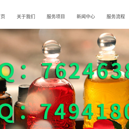
首页
关于我们
服务项目
新闻中心
服务流程