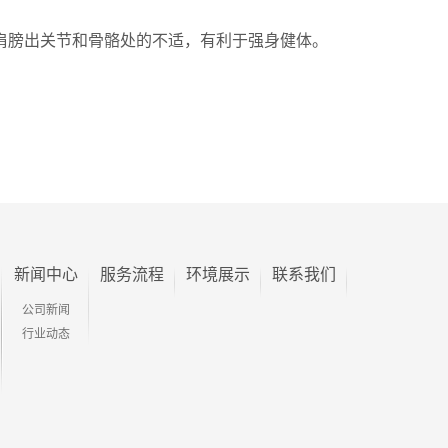
膀出关节和骨骼处的不适，有利于强身健体。
新闻中心
服务流程
环境展示
联系我们
公司新闻
行业动态