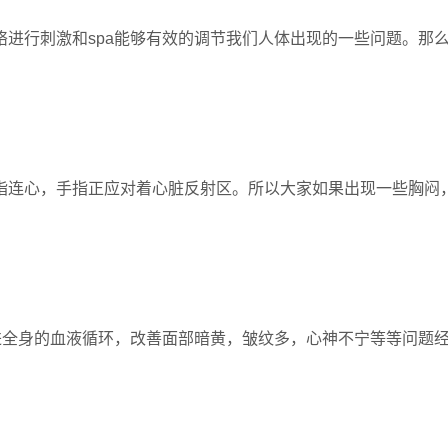
行刺激和spa能够有效的调节我们人体出现的一些问题。那么你
心，手指正应对着心脏反射区。所以大家如果出现一些胸闷，
全身的血液循环，改善面部暗黄，皱纹多，心神不宁等等问题经