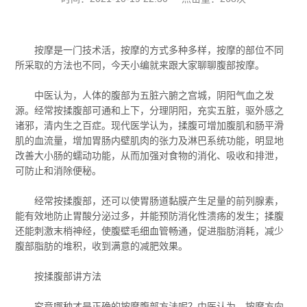
按摩是一门技术活，按摩的方式多种多样，按摩的部位不同
所采取的方法也不同，今天小编就来跟大家聊聊腹部按摩。
中医认为，人体的腹部为五脏六腑之宫城，阴阳气血之发
源。经常按揉腹部可通和上下，分理阴阳，充实五脏，驱外感之
诸邪，清内生之百症。现代医学认为，揉腹可增加腹肌和肠平滑
肌的血流量，增加胃肠内壁肌肉的张力及淋巴系统功能，明显地
改善大小肠的蠕动功能，从而加强对食物的消化、吸收和排泄，
可防止和消除便秘。
经常按揉腹部，还可以使胃肠道黏膜产生足量的前列腺素，
能有效地防止胃酸分泌过多，并能预防消化性溃疡的发生；揉腹
还能刺激末梢神经，使腹壁毛细血管畅通，促进脂肪消耗，减少
腹部脂肪的堆积，收到满意的减肥效果。
按揉腹部讲方法
究竟哪种才是正确的按摩腹部方法呢？中医认为，按摩方向