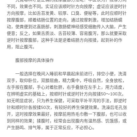
不同，效果也不同。实证应该顺时针方向按摩；虚证应该逆时针
方向按摩，比如舌苔发黄、较厚、口臭、便秘等，此时应顺时针
按摩腹部，顺着结肠位置的走向，通过按摩刺激，增加结肠蠕
动，使粪便到达直肠部，刺激肠壁神经感受细胞传入大脑，产生
便意；反之，如果舌质淡、舌苔较薄、容易腹泻，那么就要采取
逆时针按摩腹部，这种手法是逆着结肠方向按揉，起到补的作
用，阻止腹泻。
腹部按摩的具体操作
一般选择在晚间入睡前和早晨起床前进行，排空小便，洗清
双手，取仰卧位，双膝屈曲，精力集中，呼吸自然，全身放松，
左手按在腹部，手心对着肚脐，右手叠放在左手上，用力适度，
在辨明虚实的基础上，按顺时针或逆时针方向按揉50～100次。
如无明显症状，只为养生保健，可采取平补平泻的手法，即逆时
针和顺时针各按揉50次，有较好的养生保健效果。洗澡后毛孔张
开，这时按摩效果最好，按摩前用热毛巾敷一下腹部，也可以收
到同样的效果；揉腹时，经常会出现腹内有温热感、饥饿感，或
产生肠鸣、排气等，属于正常反应，不必担心。