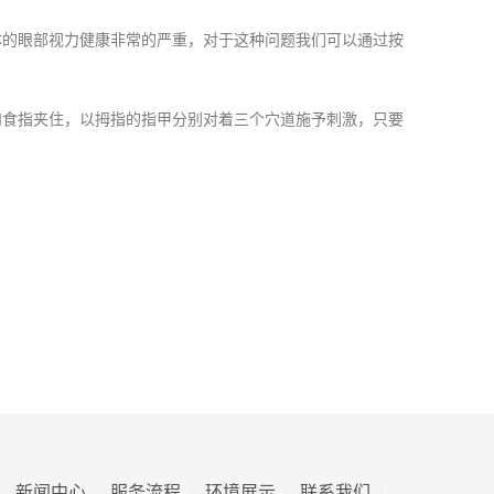
的眼部视力健康非常的严重，对于这种问题我们可以通过按
食指夹住，以拇指的指甲分别对着三个穴道施予刺激，只要
新闻中心
服务流程
环境展示
联系我们