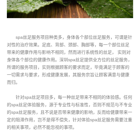
spa丝足服务项目种类多，身体各个部位丝足服务，可谓是针
对性的治疗效果。足底、背部、颈部、胸部等，每一个部位丝足
带来的健康作用与影响不相同，然而进行系统性的丝足， 实则对
身体各个部位的健康作用。深圳spa丝足提供全方位的丝足服务，
所谓的服务项目，实则根据顾客的要求而定，毕竟满足于顾客的
一切需求与要求，形成健康发展，其服务宗旨让顾客满意与健康
而归。
针对spa丝足项目多，每一种丝足带来不相同的体验感。任何
的spa丝足体验服务，源于专业性与标准性，否则不规范与不专业
的spa丝足服务，且不说是否带来健康的影响，反而给健康带来一
定的阻滞作用，岂不是得不偿失，针对体验spa丝足服务需要注重
的相关事项，必然不能忽视的事项。