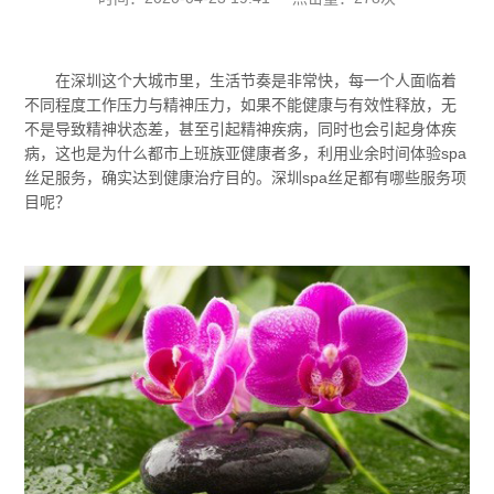
在深圳这个大城市里，生活节奏是非常快，每一个人面临着
不同程度工作压力与精神压力，如果不能健康与有效性释放，无
不是导致精神状态差，甚至引起精神疾病，同时也会引起身体疾
病，这也是为什么都市上班族亚健康者多，利用业余时间体验spa
丝足服务，确实达到健康治疗目的。深圳spa丝足都有哪些服务项
目呢？